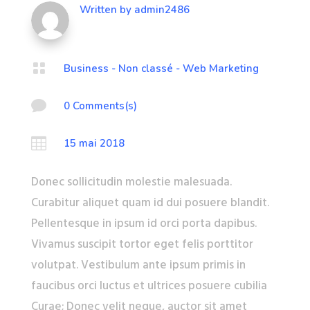
Written by
admin2486

Business
-
Non classé
-
Web Marketing

0 Comments(s)

15 mai 2018
Donec sollicitudin molestie malesuada.
Curabitur aliquet quam id dui posuere blandit.
Pellentesque in ipsum id orci porta dapibus.
Vivamus suscipit tortor eget felis porttitor
volutpat. Vestibulum ante ipsum primis in
faucibus orci luctus et ultrices posuere cubilia
Curae; Donec velit neque, auctor sit amet